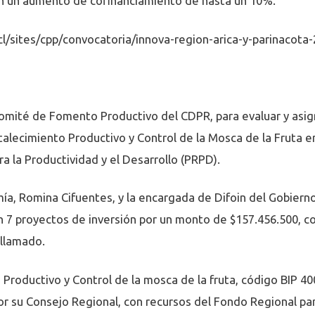
án un aumento de cofinanciamiento de hasta un 10%.
l/sites/cpp/convocatoria/innova-region-arica-y-parinacota
omité de Fomento Productivo del CDPR, para evaluar y asign
talecimiento Productivo y Control de la Mosca de la Fruta e
ra la Productividad y el Desarrollo (PRPD).
ía, Romina Cifuentes, y la encargada de Difoin del Gobierno
n 7 proyectos de inversión por un monto de $157.456.500, c
 llamado.
o Productivo y Control de la mosca de la fruta, código BIP 4
r su Consejo Regional, con recursos del Fondo Regional para