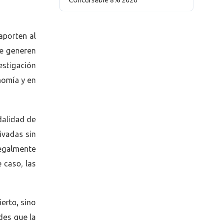
aporten al
ue generen
estigación
nomía y en
dalidad de
ivadas sin
egalmente
 caso, las
erto, sino
des que la