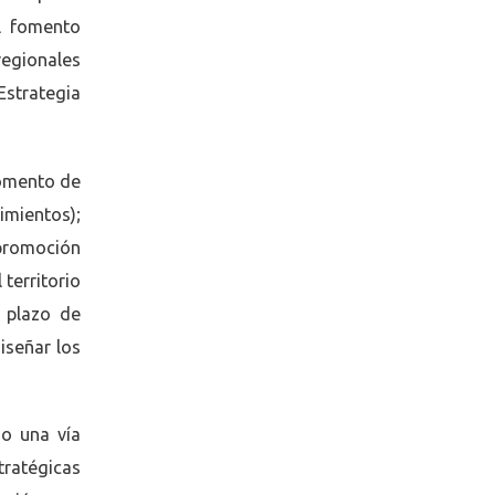
al fomento
regionales
Estrategia
fomento de
imientos);
 promoción
territorio
l plazo de
iseñar los
do una vía
stratégicas