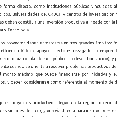
e forma directa, como instituciones públicas vinculadas 
blicos, universidades del CRUCH y centros de investigación 
vas deben constituir una inversión productiva alineada con la 
ia y Tecnología.
, los proyectos deben enmarcarse en tres grandes ámbitos: 
e eficiencia hídrica, apoyo a sectores rezagados o emprend
n economía circular, bienes públicos o descarbonización); y
lmente cuando se orienta a resolver problemas productivos del 
El monto máximo que puede financiarse por iniciativa y e
tivos, y deben considerarse como referencia al momento de d
res proyectos productivos lleguen a la región, ofrecien
as sin fines de lucro, y una vía directa para instituciones e