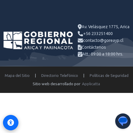
Av. Velásquez 1775, Arica
+56 233251400
contacto@goreayp.cl
Contáctenos
Att.: 09:00 a 18:00 hrs.
Mapa del Sitio
|
Directorio Telefónico
|
Políticas de Seguridad
Sitio web desarrollado por
Applicatta