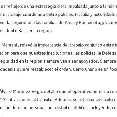
s reflejo de una estrategia clara impulsada junto a la minis
de el trabajo coordinado entre policías, Fiscalía y autorida
ver la seguridad a las familias de Arica y Parinacota, y vam
esidente Kast en la región.
 Mamani , relevó la importancia del trabajo conjunto entre 
ón para que nuestras instituciones, las policías, la Delegac
seguridad en la región siempre van a ser apoyados. Siempre 
udadanía quiere restablecer el orden. Cerro Chuño es un foc
lvaro Martinez Vega, detalló que el operativo permitió real
70 infracciones al tránsito. Además, se retiró un vehículo 
ención de ocho personas por distintos delitos, incluyendo 
s.