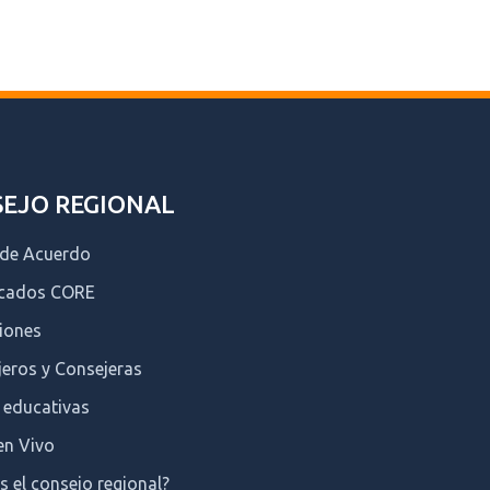
EJO REGIONAL
 de Acuerdo
icados CORE
iones
eros y Consejeras
 educativas
en Vivo
s el consejo regional?