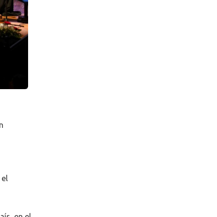
n
 el
ís, en el