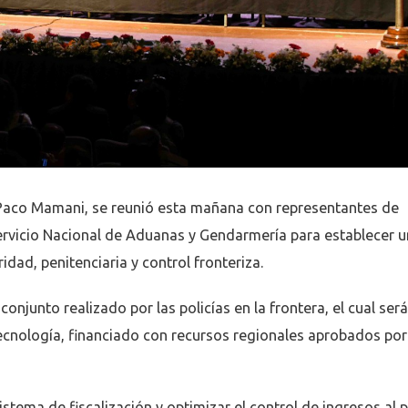
 Paco Mamani, se reunió esta mañana con representantes de
 Servicio Nacional de Aduanas y Gendarmería para establecer u
ad, penitenciaria y control fronteriza.
onjunto realizado por las policías en la frontera, el cual será
ecnología, financiado con recursos regionales aprobados por
stema de fiscalización y optimizar el control de ingresos al pa