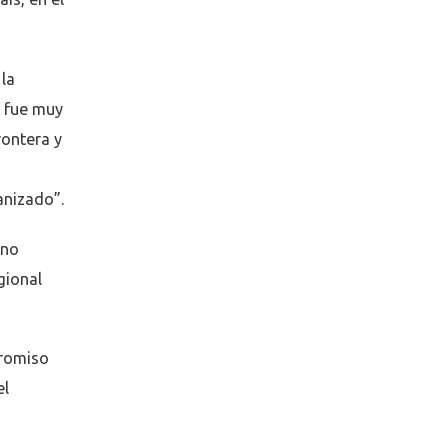
 la
n fue muy
rontera y
a
anizado”.
rno
gional
promiso
el