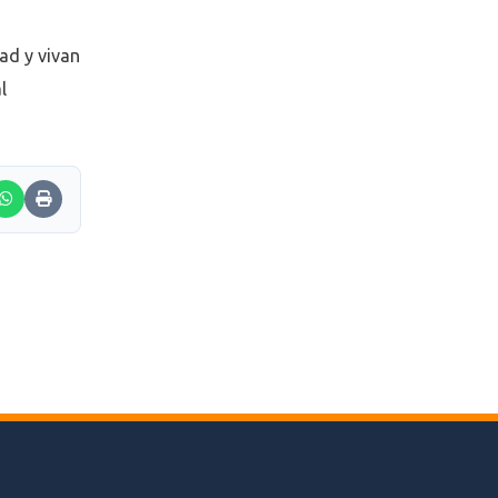
dad y vivan
l