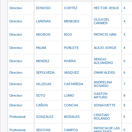
Directivo
DONOSO
CORTEZ
HECTOR JESUS
4
OLGA DEL
Directivo
LARENAS
MENESES
4
CARMEN
Directivo
NEGRON
RIOS
PATRICIO IVAN
4
Directivo
PALMA
POBLETE
ALEJO JORGE
4
SERGIO
Directivo
MENDEZ
RIVERA
6
ALEJANDRO
Directivo
SEPULVEDA
VASQUEZ
OMAR ALEXIS
6
ANDRELINA
Directivo
VILLEGAS
CASTAÑEDA
7
ROSARIO
GASTON
Directivo
SOTO
LUMIO
8
ARTURO
Directivo
CAÑON
CONCHA
SONIA IVETTE
9
CRISTIAN
Profesional
GONZALEZ
MORALES
5
ROLANDO
PATRICIA DE LAS
Profesional
SEGOVIA
CAMPOS
5
MERCEDES