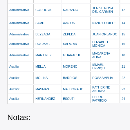
JENISE ROSA
Administrativo
CORDOVA
NARANJO
12
DEL CARMEN
Administrativo
SAMIT
AVALOS
NANCY ORIELE
14
Administrativo
BEYZAGA
ZEPEDA
JUAN ORLANDO
15
ELIZABETH
Administrativo
DOCMAC
SALAZAR
16
MONICA
MACARENA
Administrativo
MARTINEZ
GUARACHE
18
ALINA
ISMAEL
Auxiliar
MELLA
MORENO
21
ENRIQUE
Auxiliar
MOLINA
BARRIOS
ROSA AMELIA
22
KATHERINE
Auxiliar
MASMAN
MALDONADO
23
ANDREA
PEDRO
Auxiliar
HERNANDEZ
ESCUTI
24
PATRICIO
Notas: