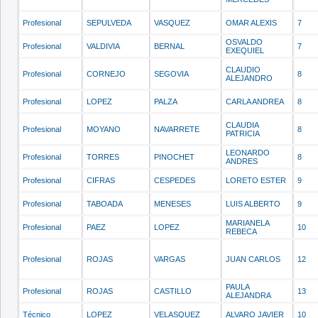
Profesional
SEPULVEDA
VASQUEZ
OMAR ALEXIS
7
OSVALDO
Profesional
VALDIVIA
BERNAL
7
EXEQUIEL
CLAUDIO
Profesional
CORNEJO
SEGOVIA
8
ALEJANDRO
Profesional
LOPEZ
PALZA
CARLA ANDREA
8
CLAUDIA
Profesional
MOYANO
NAVARRETE
8
PATRICIA
LEONARDO
Profesional
TORRES
PINOCHET
8
ANDRES
Profesional
CIFRAS
CESPEDES
LORETO ESTER
9
Profesional
TABOADA
MENESES
LUIS ALBERTO
9
MARIANELA
Profesional
PAEZ
LOPEZ
10
REBECA
Profesional
ROJAS
VARGAS
JUAN CARLOS
12
PAULA
Profesional
ROJAS
CASTILLO
13
ALEJANDRA
Técnico
LOPEZ
VELASQUEZ
ALVARO JAVIER
10