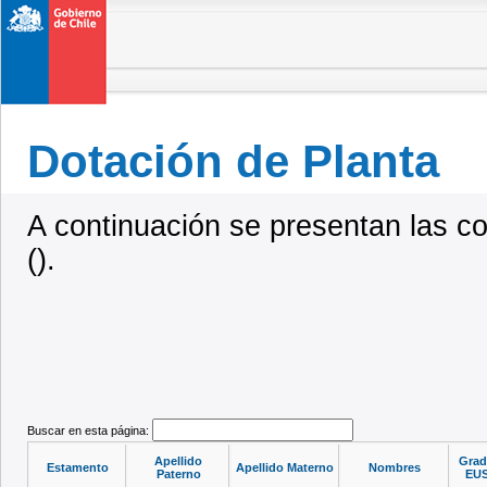
Dotación de Planta
A continuación se presentan las c
().
Buscar en esta página:
Apellido
Gra
Estamento
Apellido Materno
Nombres
Paterno
EU