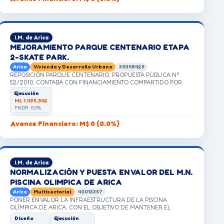
I.M. de Arica
MEJORAMIENTO PARQUE CENTENARIO ETAPA
2-SKATE PARK.
Arica
Vivienda y Desarrollo Urbano
30348429
REPOSICIÓN PARQUE CENTENARIO, PROPUESTA PÚBLICA N°
52/2010, CONTABA CON FINANCIAMIENTO COMPARTIDO POR
PARTE DEL FNDR DEL GOBIERNO REGIONAL Y EL MUNICIPIO DE
Ejecución
ARICA. DICHA INICIATIVA FUE PARALIZADA CUANDO SE
M$ 1.495.342
ENCONTRABA EN LA ETAPA DE EJECUCIÓN. CONSULTA
FNDR · 0.0%
CIUDADANA SOLICITA OTRA INICIATIVA
Avance Financiero: M$ 0 (0.0%)
I.M. de Arica
NORMALIZACIÓN Y PUESTA EN VALOR DEL M.N.
PISCINA OLIMPICA DE ARICA
Arica
Multisectorial
40013357
PONER EN VALOR LA INFRAESTRUCTURA DE LA PISCINA
OLÍMPICA DE ARICA, CON EL OBJETIVO DE MANTENER EL
FUTURO MONUMENTO NACIONAL, SU USO Y NORMALIZACIÓN.
Diseño
Ejecución