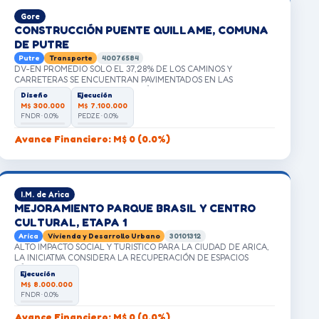
Gore
CONSTRUCCIÓN PUENTE QUILLAME, COMUNA
DE PUTRE
Putre
Transporte
40076584
DV-EN PROMEDIO SOLO EL 37,28% DE LOS CAMINOS Y
CARRETERAS SE ENCUENTRAN PAVIMENTADOS EN LAS
COMUNAS RURALES DE LA REGIÓN, SIENDO EL MENOR NIVEL EL
Diseño
Ejecución
QUE PRESENTA LA COMUNA DE GENERAL LAGOS.
M$ 300.000
M$ 7.100.000
FNDR · 0.0%
PEDZE · 0.0%
Avance Financiero: M$ 0 (0.0%)
I.M. de Arica
MEJORAMIENTO PARQUE BRASIL Y CENTRO
CULTURAL, ETAPA 1
Arica
Vivienda y Desarrollo Urbano
30101312
ALTO IMPACTO SOCIAL Y TURISTICO PARA LA CIUDAD DE ARICA,
LA INICIATIVA CONSIDERA LA RECUPERACIÓN DE ESPACIOS
PÚBLICOS PARA EL USO Y GOCE DE LA COMUNIDAD Y VISITANTES
Ejecución
M$ 8.000.000
FNDR · 0.0%
Avance Financiero: M$ 0 (0.0%)