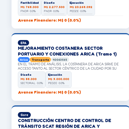
ACTIVIDADES PRODUCTIVAS SE CONCENTRAN EN EL CASCO
Factibilidad
Diseño
Ejecución
HISTÓRICO JUNTO AL PUERTO DE ARICA MIENTRAS QUE LAS
M$ 768.000
M$ 2.277.500
M$ 23.268.092
ZONAS DE USO RESIDENCIAL SE EMPLAZAN AL NORTE CON UNA
FNDR · 0.0%
FNDR · 0.0%
PEDZE · 0.0%
POTENCIAL EXPANSIÓN AL EXTREMO NORTE DE LA CIUDAD.
Avance Financiero: M$ 0 (0.0%)
EPA
MEJORAMIENTO COSTANERA SECTOR
PORTUARIO Y CONEXIONES ARICA (Tramo 1)
Arica
Transporte
40063565
EN EL TRAMO DE ANÁLISIS, LA COSTANERA DE ARICA SIRVE DE
ACCESO TANTO AL SECTOR CÉNTRICO DE LA CIUDAD POR SU
BORDE PONIENTE COMO AL PUERTO DE ARICA. SIN EMBARGO,
Diseño
Ejecución
ESTA PRESENTA DIVERSAS PROBLEMÁTICAS ASOCIADAS A UN
M$ 88.000
M$ 9.000.000
ESTÁNDAR DE DISEÑO OBSOLETO CON CONDICIONES PRECARIAS
SECTORIAL · 0.0%
PEDZE · 0.0%
PARA LA MOVILIDAD DE USUARIOS DE MODOS NO
MOTORIZADOS (CICLISTAS Y PEATONES) Y UN USO INEFICIENTE
Avance Financiero: M$ 0 (0.0%)
DEL ESPACIO PÚBLICO DISPONIBLE, REFLEJADO EN LA
PRESENCIA DE VEHÍCULOS ESTACIONADOS EN AMBOS COSTADOS
DE LAS CALZADAS Y PISTAS ANCHAS CON VELOCIDADES DE
OPERACIÓN MUY ELEVADAS.
Gore
CONSTRUCCIÓN CENTRO DE CONTROL DE
TRÁNSITO SCAT REGIÓN DE ARICA Y