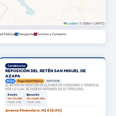
Leaflet
|
© OSM © CARTO
ad Pública
Transporte
Turismo y Comercio
Carabineros
REPOSICIÓN DEL RETÉN SAN MIGUEL DE
AZAPA
Arica
Seguridad Pública
40073992
EL RETÉN EN MENCIÓN SE ELEVARÁ DE CATEGORÍA A TENENCIA,
POR LO CUAL SE DEBERÁ REPONER EN SU TOTALIDAD,
CONTANDO CON NUEVAS DEPENDENCIAS PARA BRINDAR UN
Diseño
Ejecución
MEJOR SERVICIO POLICIAL.
M$ 175.443
M$ 4.638.064
FNDR · 0.0%
FNDR · 0.0%
Avance Financiero: M$ 0 (0.0%)