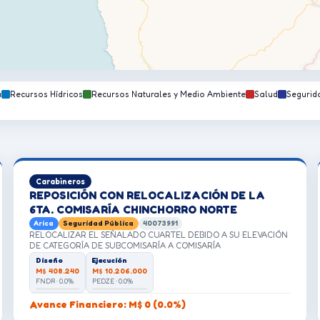
a
Recursos Hídricos
Recursos Naturales y Medio Ambiente
Salud
Segurid
Carabineros
REPOSICIÓN CON RELOCALIZACIÓN DE LA
6TA. COMISARÍA CHINCHORRO NORTE
Arica
Seguridad Pública
40073991
RELOCALIZAR EL SEÑALADO CUARTEL DEBIDO A SU ELEVACIÓN
DE CATEGORÍA DE SUBCOMISARÍA A COMISARÍA
Diseño
Ejecución
M$ 408.240
M$ 10.206.000
FNDR · 0.0%
PEDZE · 0.0%
Avance Financiero: M$ 0 (0.0%)