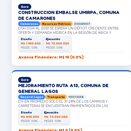
MÁS AL NORTE DE CHILE Y MÁS CERCANA AL HITO TRIPARTITO
Gore
CON PERÚ Y BOLIVIA.
CONSTRUCCION EMBALSE UMIRPA, COMUNA
DE CAMARONES
Camarones
Recursos Hídricos
30068807
DOH DGA-AL 2030 SE ESPERA UN DÉFICIT CRECIENTE ENTRE
OFERTA Y DEMANDA HÍDRICA EN LA REGIÓN DE ARICA Y
PARINACOTA
Diseño
Ejecución
M$ 1.450.000
M$ 75.000.000
PEDZE · 0.0%
PEDZE · 0.0%
Avance Financiero: M$ 10 (0.0%)
Gore
MEJORAMIENTO RUTA A13, COMUNA DE
GENERAL LAGOS
General Lagos
Transporte
40076598
DV-EN PROMEDIO SOLO EL 37,28% DE LOS CAMINOS Y
CARRETERAS SE ENCUENTRAN PAVIMENTADOS EN LAS
COMUNAS RURALES DE LA REGIÓN, SIENDO EL MENOR NIVEL EL
Diseño
Ejecución
QUE PRESENTA LA COMUNA DE GENERAL LAGOS.
M$ 840.000
M$ 70.000.000
PEDZE · 0.0%
PEDZE · 0.0%
Avance Financiero: M$ 0 (0.0%)