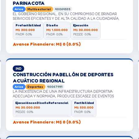
PARINACOTA
Arica
Multisectorial
40064535
EL GOBIERNO REGIONAL, EN SU COMPROMISO DE BRINDAR
SERVICIOS EFICIENTES Y DE ALTA CALIDAD A LA CIUDADANÍA,
ENFRENTA ACTUALMENTE UNA SITUACIÓN DESFAVORABLE
Prefactibilidad
Diseño
Ejecución
DEBIDO A LA DISPERSIÓN DE SUS OFICINAS ARRENDADAS EN
M$ 300.000
M$ 1.500.000
M$ 30.000.000
DIFERENTES UBICACIONES (GORE Y CORE). ESTA
FNDR · 0.0%
FNDR · 0.0%
PEDZE · 0.0%
FRAGMENTACIÓN NO SOLO GENERA ALTOS COSTOS OPERATIVOS
Y DE ARRIENDO, SINO QUE TAMBIÉN IMPACTA NEGATIVAMENTE
Avance Financiero: M$ 0 (0.0%)
EN LA COORDINACIÓN Y EFICACIA DE LOS SERVICIOS
OFRECIDOS. EL ELEVADO COSTO DEL ARRIENDO MENSUAL
REPRESENTA UN GASTO SIGNIFICATIVO QUE PODRÍA SER
REDIRIGIDO HACIA INVERSIONES MÁS PRODUCTIVAS Y
BENEFICIOSAS PARA LA COMUNIDAD.
IND
CONSTRUCCIÓN PABELLÓN DE DEPORTES
ACUÁTICO REGIONAL
Arica
Deportes
40067441
LA INEXISTENCIA DE UNA INFRAESTRUCTURA DEPORTIVA
ADECUADA Y NORMADA, PRODUCE ESCASEZ DE EVENTOS
DEPORTIVOS COMPETITIVOS, DISCONTINUIDAD EN LAS
EjecuciónconDiseñoReferencial
Factibilidad
PRACTICAS DEPORTIVAS, FUGA DE TALENTOS Y PERDIDA DE LA
M$ 30.000.000
M$ 500.000
FIGURACIÓN DEPORTIVA REGIONAL.
PEDZE · 0.0%
FNDR · 0.0%
Avance Financiero: M$ 0 (0.0%)