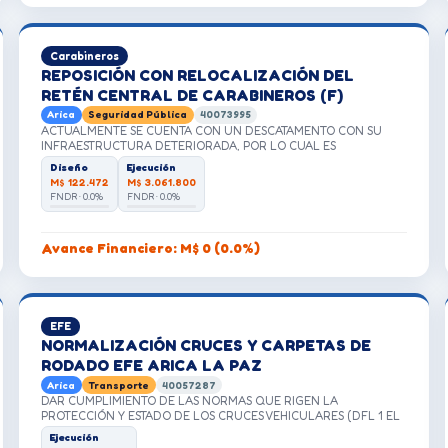
Carabineros
REPOSICIÓN CON RELOCALIZACIÓN DEL
RETÉN CENTRAL DE CARABINEROS (F)
Arica
Seguridad Pública
40073995
ACTUALMENTE SE CUENTA CON UN DESCATAMENTO CON SU
INFRAESTRUCTURA DETERIORADA, POR LO CUAL ES
NECESERARIO REPONER Y RELOCALIZAR DICHO DESTCAMENTO,
Diseño
Ejecución
TODA VEZ QUE EL TERRENO EN EL CUAL SE ENCUENTRA
M$ 122.472
M$ 3.061.800
EMPLAZADO NO PERTENECE A CARABINEROS.
FNDR · 0.0%
FNDR · 0.0%
Avance Financiero: M$ 0 (0.0%)
EFE
NORMALIZACIÓN CRUCES Y CARPETAS DE
RODADO EFE ARICA LA PAZ
Arica
Transporte
40057287
DAR CUMPLIMIENTO DE LAS NORMAS QUE RIGEN LA
PROTECCIÓN Y ESTADO DE LOS CRUCES VEHICULARES (DFL 1 EL
DS 252 Y EL DS 38) EN LOS CRUCES VEHICULARES CON PMAYOR
Ejecución
TASA DE ACCIDENTABILIDAD Y QUE SE ENCUENTREN EN EL