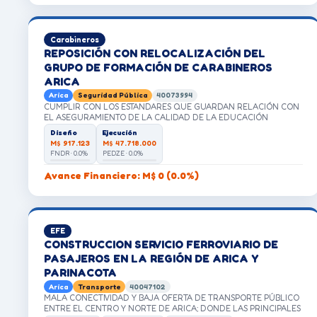
Carabineros
REPOSICIÓN CON RELOCALIZACIÓN DEL
GRUPO DE FORMACIÓN DE CARABINEROS
ARICA
Arica
Seguridad Pública
40073994
CUMPLIR CON LOS ESTANDARES QUE GUARDAN RELACIÓN CON
EL ASEGURAMIENTO DE LA CALIDAD DE LA EDUCACIÓN
Diseño
Ejecución
M$ 917.123
M$ 47.718.000
FNDR · 0.0%
PEDZE · 0.0%
Avance Financiero: M$ 0 (0.0%)
EFE
CONSTRUCCION SERVICIO FERROVIARIO DE
PASAJEROS EN LA REGIÓN DE ARICA Y
PARINACOTA
Arica
Transporte
40047102
MALA CONECTIVIDAD Y BAJA OFERTA DE TRANSPORTE PÚBLICO
ENTRE EL CENTRO Y NORTE DE ARICA; DONDE LAS PRINCIPALES