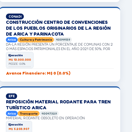
CONADI
CONSTRUCCIÓN CENTRO DE CONVENCIONES
DE LOS PUEBLOS ORIGINARIOS DE LA REGIÓN
DE ARICA Y PARINACOTA
Arica
Cultura y Patrimonio
40044139
DA-LA REGIÓN PRESENTA UN PORCENTAJE DE COMUNAS CON 2
O MÁS ESPACIOS PATRIMONIALES EN EL AÑO 2021 DE 50%, POR
DEBAJO DEL PROMEDIO DE REGIONES DEL PAÍS (65,3%)
Ejecución
M$ 13.000.000
PEDZE · 0.0%
Avance Financiero: M$ 0 (0.0%)
EFE
REPOSICIÓN MATERIAL RODANTE PARA TREN
TURÍSTICO ARICA
Arica
Transporte
40047329
MATERIAL RODANTE OBSOLETO EN OPERACIÓN
Ejecución
M$ 5.203.907