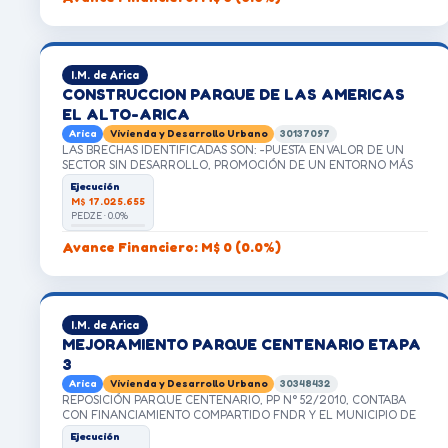
I.M. de Arica
CONSTRUCCION PARQUE DE LAS AMERICAS
EL ALTO-ARICA
Arica
Vivienda y Desarrollo Urbano
30137097
LAS BRECHAS IDENTIFICADAS SON: -PUESTA EN VALOR DE UN
SECTOR SIN DESARROLLO, PROMOCIÓN DE UN ENTORNO MÁS
LIMPIO, SALUDABLE, CON SENSACIÓN DE SEGURIDAD QUE
Ejecución
MEJORE LA CALIDAD DE VIDA DE LOS RESIDENTES, PROTECCIÓN
M$ 17.025.655
AMBIENTAL: MINIMIZACIÓN DE LA CONTAMINACIÓN AMBIENTAL ,
PEDZE · 0.0%
ELIMINANDO PLAGAS Y MALOS OLORES, DESARROLLO
COMUNITARIO: IMPULSO DEL DESARROLLO INTEGRAL DE LAS
Avance Financiero: M$ 0 (0.0%)
COMUNIDADES MEDIANTE LA PROVISIÓN DE INFRAESTRUCTURA
QUE PROMUEVE CONDICIONES DE VIDA DIGNAS Y SEGURAS,
ASEGURANDO UN ESTÁNDAR MÍNIMO.
I.M. de Arica
MEJORAMIENTO PARQUE CENTENARIO ETAPA
3
Arica
Vivienda y Desarrollo Urbano
30348432
REPOSICIÓN PARQUE CENTENARIO, PP N° 52/2010, CONTABA
CON FINANCIAMIENTO COMPARTIDO FNDR Y EL MUNICIPIO DE
ARICA. DICHA INICIATIVA FUE PARALIZADA JUDICIALMENTE
Ejecución
CUANDO SE ENCONTRABA EN LA ETAPA DE EJECUCIÓN.