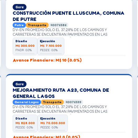
Gore
CONSTRUCCIÓN PUENTE LLUSCUMA, COMUNA
DE PUTRE
Putre
Transporte
40076586
DV-EN PROMEDIO SOLO EL 37,28% DE LOS CAMINOS Y
CARRETERAS SE ENCUENTRAN PAVIMENTADOS EN LAS
COMUNAS RURALES DE LA REGIÓN, SIENDO EL MENOR NIVEL EL
Diseño
Ejecución
QUE PRESENTA LA COMUNA DE GENERAL LAGOS.
M$ 300.000
M$ 7.100.000
FNDR · 0.0%
PEDZE · 0.0%
Avance Financiero: M$ 10 (0.0%)
Gore
MEJORAMIENTO RUTA A23, COMUNA DE
GENERAL LAGOS
General Lagos
Transporte
40076599
DV-EN PROMEDIO SOLO EL 37,28% DE LOS CAMINOS Y
CARRETERAS SE ENCUENTRAN PAVIMENTADOS EN LAS
COMUNAS RURALES DE LA REGIÓN, SIENDO EL MENOR NIVEL EL
Diseño
Ejecución
QUE PRESENTA LA COMUNA DE GENERAL LAGOS.
M$ 828.000
M$ 70.000.000
PEDZE · 0.0%
PEDZE · 0.0%
Avance Financiero: M$ 0 (0.0%)