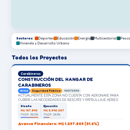
Sectores:
Deportes
Educación
Energía
Multisectorial
Pesc
Vivienda y Desarrollo Urbano
Todos los Proyectos
Carabineros
CONSTRUCCIÓN DEL HANGAR DE
CARABINEROS
Arica
Seguridad Pública
40073990
ACTUALMENTE ESTA ZONA NO CUENTA CON AERONAVE PARA
CUBRIR LAS NECESIDADES DE RESCATE Y PATRULLAJE AEREO
PARA MAYOR SEGURIDAD TERRITORIAL.
Diseño
Ejecución
M$ 157.840
M$ 3.946.007
FNDR · 100.0%
FNDR · 28.9%
Avance Financiero: M$ 1.297.809 (31.6%)