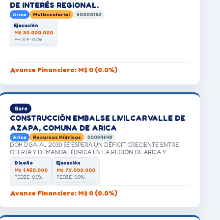
DE INTERÉS REGIONAL.
INTEGRAL A NIÑOS/AS ENTRE 0 A 6 AÑOS, Y QUE PRETENDA
Arica
Multisectorial
50000152
IMPETRAR PARA SU OPERACIÓN Y FUNCIONAMIENTO APORTES
DEL ESTADO, DEBE OBLIGATORIAMENTE CONTAR CON DICHA
Ejecución
CERTIFICACIÓN. EL ESTÁNDAR QUE TENDRÁ EL NUEVO
M$ 30.000.000
ESTABLECIMIENTO PERMITIRÁ OBTENER DICHA CERTIFICACIÓN.
PEDZE · 0.0%
Avance Financiero: M$ 0 (0.0%)
Gore
CONSTRUCCIÓN EMBALSE LIVILCAR VALLE DE
AZAPA, COMUNA DE ARICA
Arica
Recursos Hídricos
30034648
DOH DGA-AL 2030 SE ESPERA UN DÉFICIT CRECIENTE ENTRE
OFERTA Y DEMANDA HÍDRICA EN LA REGIÓN DE ARICA Y
PARINACOTA
Diseño
Ejecución
M$ 1.450.000
M$ 75.000.000
PEDZE · 0.0%
PEDZE · 0.0%
Avance Financiero: M$ 0 (0.0%)