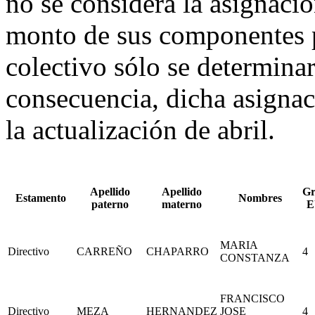
no se considera la asignaci
monto de sus componentes p
colectivo sólo se determina
consecuencia, dicha asignaci
la actualización de abril.
Apellido
Apellido
Gr
Estamento
Nombres
paterno
materno
E
MARIA
Directivo
CARREÑO
CHAPARRO
4
CONSTANZA
FRANCISCO
Directivo
MEZA
HERNANDEZ
JOSE
4