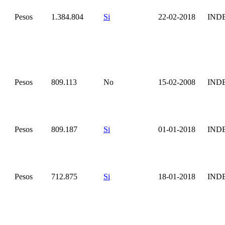
Pesos
1.384.804
Si
22-02-2018
IND
Pesos
809.113
No
15-02-2008
IND
Pesos
809.187
Si
01-01-2018
IND
Pesos
712.875
Si
18-01-2018
IND