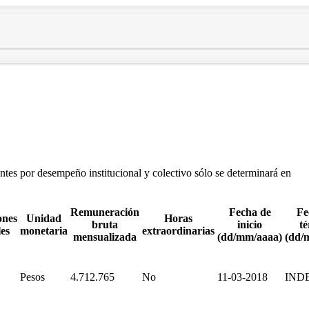
tes por desempeño institucional y colectivo sólo se determinará en
Remuneración
Fecha de
Fe
ones
Unidad
Horas
bruta
inicio
t
les
monetaria
extraordinarias
mensualizada
(dd/mm/aaaa)
(dd/
Pesos
4.712.765
No
11-03-2018
IND