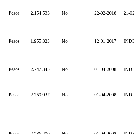
Pesos
2.154.533
No
22-02-2018
21-0
Pesos
1.955.323
No
12-01-2017
IND
Pesos
2.747.345
No
01-04-2008
IND
Pesos
2.759.937
No
01-04-2008
IND
Pesos
2.586.400
No
01-04-2008
IND