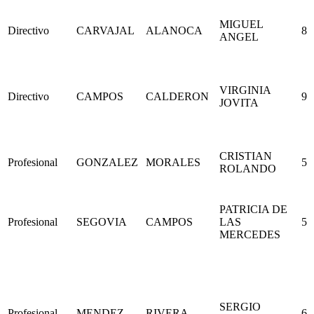
MIGUEL
Directivo
CARVAJAL
ALANOCA
8
ANGEL
VIRGINIA
Directivo
CAMPOS
CALDERON
9
JOVITA
CRISTIAN
Profesional
GONZALEZ
MORALES
5
ROLANDO
PATRICIA DE
Profesional
SEGOVIA
CAMPOS
LAS
5
MERCEDES
SERGIO
Profesional
MENDEZ
RIVERA
6