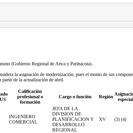
anismo (Gobierno Regional de Arica y Parinacota).
nsidera la asignación de modernización, pues el monto de sus componen
artir de la actualización de abril.
Calificación
ado
Asignaci
profesional o
Cargo o función
Región
US
especia
formación
JEFA DE LA
DIVISION DE
INGENIERO
PLANIFICACION Y
XV
(3) (4)
COMERCIAL
DESARROLLO
REGIONAL