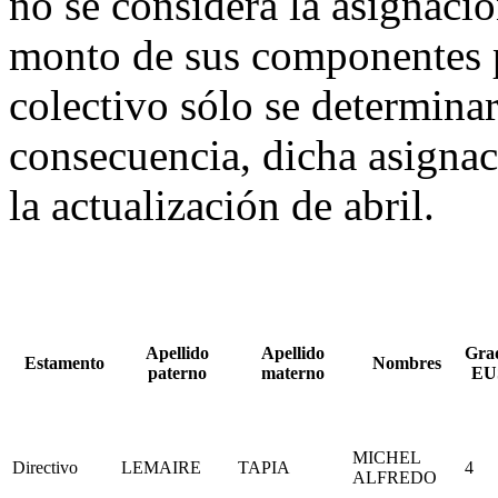
no se considera la asignaci
monto de sus componentes p
colectivo sólo se determina
consecuencia, dicha asignaci
la actualización de abril.
Apellido
Apellido
Gra
Estamento
Nombres
paterno
materno
EU
MICHEL
Directivo
LEMAIRE
TAPIA
4
ALFREDO