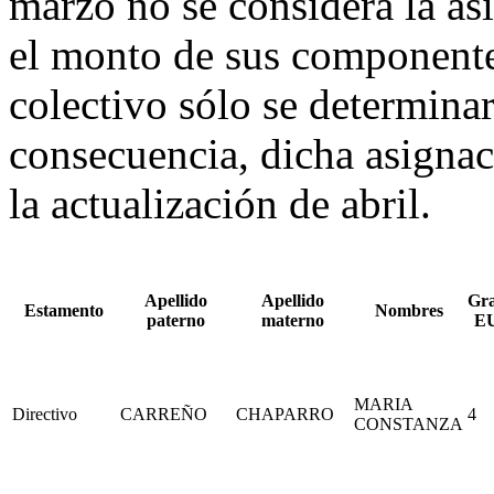
marzo no se considera la a
el monto de sus componente
colectivo sólo se determina
consecuencia, dicha asignaci
la actualización de abril.
Apellido
Apellido
Gr
Estamento
Nombres
paterno
materno
E
MARIA
Directivo
CARREÑO
CHAPARRO
4
CONSTANZA