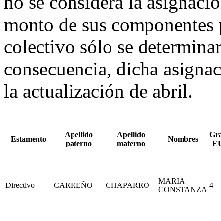
no se considera la asignaci
monto de sus componentes p
colectivo sólo se determina
consecuencia, dicha asignaci
la actualización de abril.
Apellido
Apellido
Gr
Estamento
Nombres
paterno
materno
E
MARIA
Directivo
CARREÑO
CHAPARRO
4
CONSTANZA