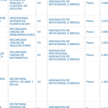
CIVIL
DIVISION DE
ASIGNACION DE
ANALISIS Y
XV
Pesos
2.648
ANTIGÜEDAD (1 BIENIO)
CONTROL DE
GESTION
A DE
PROFESIONAL
ASIGNACION DE
N
DIVISION DE
XV
Pesos
2.513
ANTIGÜEDAD (1 BIENIO)
PLANIFICACION
ENCARGADO
ASIGNACION DE
UNIDAD DE
XV
Pesos
2.085
ANTIGÜEDAD (1 BIENIO)
REMUNERACIONES
ENCARGADA
ASIGNACION DE
UNIDAD DE
XV
Pesos
1.923
ANTIGÜEDAD (1 BIENIO)
ADQUISICIONES
ASIGNACION
ENCARGADO
 EN
PROFESIONAL.
UNIDAD DE
XV
Pesos
2.403
CA
ASIGNACION DE
INFORMATICA
ANTIGÜEDAD (1 BIENIO)
IADO
SECRETARIA
ASIGNACION DE
DEPTO. DE ADM. Y
XV
Pesos
1.303
ANTIGÜEDAD (5 BIENIO)
RR.HH.
SECRETARIA
A
DIVISION DE
ASIGNACION DE