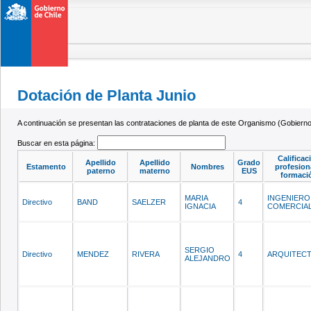
Dotación de Planta Junio
A continuación se presentan las contrataciones de planta de este Organismo (Gobierno 
Buscar en esta página:
Calificac
Apellido
Apellido
Grado
Estamento
Nombres
profesion
paterno
materno
EUS
formaci
MARIA
INGENIERO
Directivo
BAND
SAELZER
4
IGNACIA
COMERCIA
SERGIO
Directivo
MENDEZ
RIVERA
4
ARQUITEC
ALEJANDRO