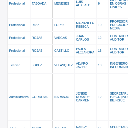
INGENIERO 
LUIS
Profesional
TABOADA
MENESES
9
EN OBRAS
ALBERTO
CIVILES
PROFESOR
MARIANELA
Profesional
PAEZ
LOPEZ
10
EDUCACIO
REBECA
MEDIA
JUAN
CONTADOR
Profesional
ROJAS
VARGAS
12
CARLOS
AUDITOR
PAULA
CONTADOR
Profesional
ROJAS
CASTILLO
13
ALEJANDRA
AUDITOR
ALVARO
INGENIERO
Técnico
LOPEZ
VELASQUEZ
10
JAVIER
INFORMATI
JENISE
SECRETAR
Administrativo
CORDOVA
NARANJO
ROSA DEL
12
EJECUTIVO
CARMEN
BILINGÜE
NANCY
SECRETARI