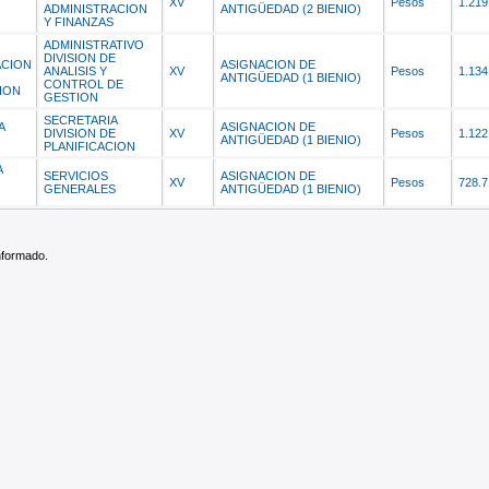
XV
Pesos
1.219
ADMINISTRACION
ANTIGÜEDAD (2 BIENIO)
Y FINANZAS
ADMINISTRATIVO
DIVISION DE
CION
ASIGNACION DE
ANALISIS Y
XV
Pesos
1.134
ANTIGÜEDAD (1 BIENIO)
CONTROL DE
ION
GESTION
SECRETARIA
A
ASIGNACION DE
DIVISION DE
XV
Pesos
1.122
ANTIGÜEDAD (1 BIENIO)
PLANIFICACION
A
SERVICIOS
ASIGNACION DE
XV
Pesos
728.7
GENERALES
ANTIGÜEDAD (1 BIENIO)
informado.