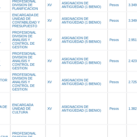
PROFESIONAL
ASIGNACION DE
DIVISION DE
XV
Pesos
3.349
L
ANTIGÜEDAD (1 BIENIO)
PLANIFICACION
ENCARGADA DE
UNIDAD DE
ASIGNACION DE
XV
Pesos
3.349
CONTABILIDAD Y
ANTIGÜEDAD (1 BIENIO)
PRESUPUESTO
PROFESIONAL
DIVISION DE
ASIGNACION DE
ANALISIS Y
XV
Pesos
2.951
L
ANTIGÜEDAD (5 BIENIO)
CONTROL DE
GESTION
PROFESIONAL
DIVISION DE
ASIGNACION DE
N
ANALISIS Y
XV
Pesos
2.423
ANTIGÜEDAD (1 BIENIO)
L
CONTROL DE
GESTION
PROFESIONAL
DIVISION DE
CTOR
ASIGNACION DE
ANALISIS Y
XV
Pesos
2.725
ANTIGÜEDAD (1 BIENIO)
CONTROL DE
GESTION
ENCARGADA
A DE
ASIGNACION DE
UNIDAD DE
XV
Pesos
1.382
ANTIGÜEDAD (1 BIENIO)
CULTURA
PROFESIONAL