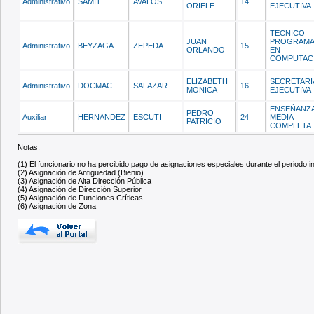
Administrativo
SAMIT
AVALOS
14
ORIELE
EJECUTIVA
TECNICO
JUAN
PROGRAMA
Administrativo
BEYZAGA
ZEPEDA
15
ORLANDO
EN
COMPUTAC
ELIZABETH
SECRETARI
Administrativo
DOCMAC
SALAZAR
16
MONICA
EJECUTIVA
ENSEÑANZ
PEDRO
Auxiliar
HERNANDEZ
ESCUTI
24
MEDIA
PATRICIO
COMPLETA
Notas:
(1) El funcionario no ha percibido pago de asignaciones especiales durante el periodo 
(2) Asignación de Antigüedad (Bienio)
(3) Asignación de Alta Dirección Pública
(4) Asignación de Dirección Superior
(5) Asignación de Funciones Críticas
(6) Asignación de Zona