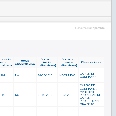
Gobierno
Transparente
neración
Fecha de
Fecha de
Horas
bruta
inicio
término
Observaciones
extraordinarias
ualizada
(dd/mm/aaaa)
(dd/mm/aaaa)
CARGO DE
.992
No
26-03-2010
INDEFINIDO
CONFIANZA
CARGO DE
CONFIANZA.
MANTIENE
.690
No
01-10-2010
31-03-2011
PROPIEDAD DEL
CARGO
PROFESIONAL
GRADO 6°.