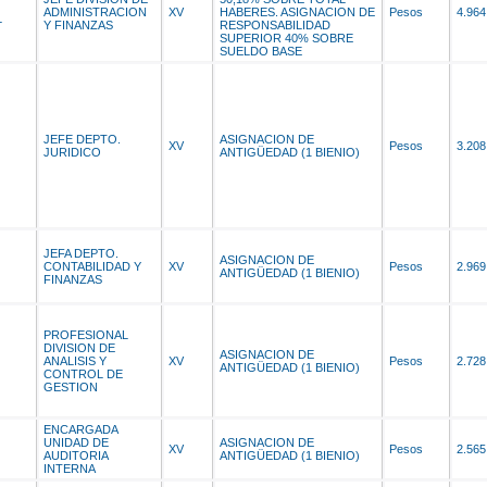
ADMINISTRACION
XV
HABERES. ASIGNACION DE
Pesos
4.964
L
Y FINANZAS
RESPONSABILIDAD
SUPERIOR 40% SOBRE
SUELDO BASE
JEFE DEPTO.
ASIGNACION DE
XV
Pesos
3.208
JURIDICO
ANTIGÜEDAD (1 BIENIO)
JEFA DEPTO.
ASIGNACION DE
CONTABILIDAD Y
XV
Pesos
2.969
ANTIGÜEDAD (1 BIENIO)
FINANZAS
PROFESIONAL
DIVISION DE
ASIGNACION DE
ANALISIS Y
XV
Pesos
2.728
ANTIGÜEDAD (1 BIENIO)
CONTROL DE
GESTION
ENCARGADA
UNIDAD DE
ASIGNACION DE
XV
Pesos
2.565
AUDITORIA
ANTIGÜEDAD (1 BIENIO)
INTERNA