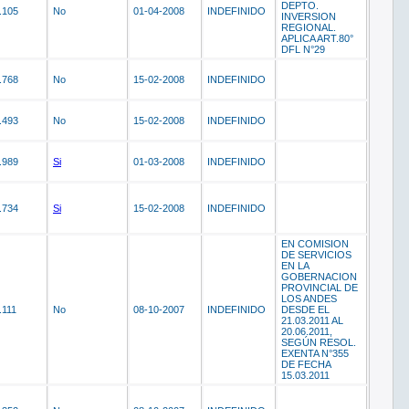
DEPTO.
.105
No
01-04-2008
INDEFINIDO
INVERSION
REGIONAL.
APLICA ART.80°
DFL N°29
.768
No
15-02-2008
INDEFINIDO
.493
No
15-02-2008
INDEFINIDO
.989
Si
01-03-2008
INDEFINIDO
.734
Si
15-02-2008
INDEFINIDO
EN COMISION
DE SERVICIOS
EN LA
GOBERNACION
PROVINCIAL DE
LOS ANDES
.111
No
08-10-2007
INDEFINIDO
DESDE EL
21.03.2011 AL
20.06.2011,
SEGÚN RESOL.
EXENTA N°355
DE FECHA
15.03.2011