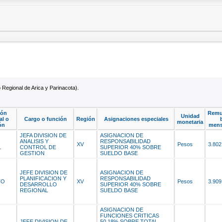
Regional de Arica y Parinacota).
ión
Remu
Unidad
al o
Cargo o función
Región
Asignaciones especiales
monetaria
ón
mens
JEFA DIVISION DE
ASIGNACION DE
ANALISIS Y
RESPONSABILIDAD
XV
Pesos
3.802
L
CONTROL DE
SUPERIOR 40% SOBRE
GESTION
SUELDO BASE
JEFE DIVISION DE
ASIGNACION DE
PLANIFICACION Y
RESPONSABILIDAD
TO
XV
Pesos
3.909
DESARROLLO
SUPERIOR 40% SOBRE
REGIONAL
SUELDO BASE
ASIGNACION DE
FUNCIONES CRITICAS
JEFE DIVISION DE
50,18% SOBRE TOTAL