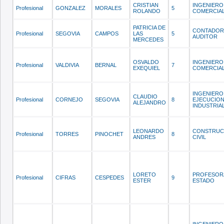
CRISTIAN
INGENIERO
Profesional
GONZALEZ
MORALES
5
ROLANDO
COMERCIA
PATRICIA DE
CONTADOR
Profesional
SEGOVIA
CAMPOS
LAS
5
AUDITOR
MERCEDES
OSVALDO
INGENIERO
Profesional
VALDIVIA
BERNAL
7
EXEQUIEL
COMERCIA
INGENIERO
CLAUDIO
Profesional
CORNEJO
SEGOVIA
8
EJECUCIO
ALEJANDRO
INDUSTRIA
LEONARDO
CONSTRU
Profesional
TORRES
PINOCHET
8
ANDRES
CIVIL
LORETO
PROFESOR
Profesional
CIFRAS
CESPEDES
9
ESTER
ESTADO